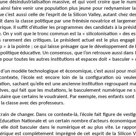
 une désindustrialisation massive, et qui vont croire que le num
 ainsi faire venir une population plus jeune pour redynamiser la
c’est aussi celle de l’esprit de la Silicon Valley, autant chez des
it dans la classe politique par une frénésie novatrice et largeme
ue. Il suffit d’étudier les programmes des candidats à la prési
 On y voit que le tronc commun est la « silicolonisation » des es
 rarement des critiques. Le président actuel est le plus engag
p » à la pointe ; ce qui laisse présager que le développement de
politique éducative. Un consensus, que l’on retrouve aussi dans
e pour toutes les autres institutions et espaces doit « basculer »
à d’un modèle technologique et économique, c’est aussi pour moi
 contexte, l’école est encore loin de la configuration où veul
ation, sachant qu’elle est une ancienne institution regroupant 
èves, qui fait que les mutations, le basculement numérique ne s’
ulaire que certains le voudraient. Par exemple, mes enfants sont
 la classe avec des professeurs.
ain de changer. Dans ce contexte-là, l’école fait figure de vestige
’Education Nationale et un certain nombre d’acteurs économiques,
elle doit basculer dans le numérique et au plus vite. Le rapp
mérique
est complètement imprégné de cet esprit de la Silicon Val