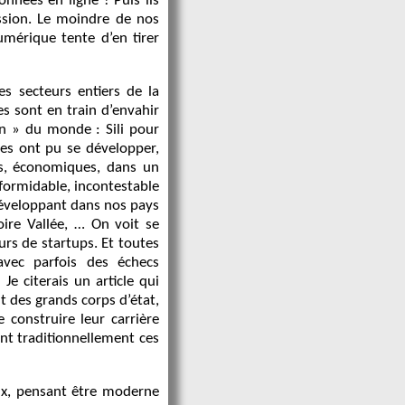
onnées en ligne ! Puis ils
ssion. Le moindre de nos
umérique tente d’en tirer
s secteurs entiers de la
s sont en train d’envahir
ion » du monde : Sili pour
ries ont pu se développer,
es, économiques, dans un
ormidable, incontestable
 développant dans nos pays
oire Vallée, … On voit se
rs de startups. Et toutes
vec parfois des échecs
e citerais un article qui
t des grands corps d’état,
 construire leur carrière
ent traditionnellement ces
aux, pensant être moderne