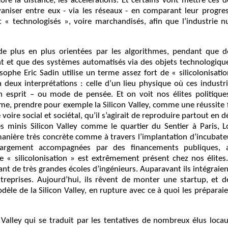
re la distance, les accélérations. Et certains vont mettre ces d
aniser entre eux - via les réseaux - en comparant leur progre
nt « technologisés », voire marchandisés, afin que l’industrie n
 de plus en plus orientées par les algorithmes, pendant que de
t et que des systèmes automatisés via des objets technologique
sophe Eric Sadin utilise un terme assez fort de « silicolonisat
a deux interprétations : celle d’un lieu physique où ces indust
n esprit – ou mode de pensée. Et on voit nos élites politiqu
, prendre pour exemple la Silicon Valley, comme une réussite f
ire social et sociétal, qu’il s’agirait de reproduire partout en
es minis Silicon Valley comme le quartier du Sentier à Paris, L
manière très concrète comme à travers l’implantation d’incubateu
largement accompagnées par des financements publiques, a
 « silicolonisation » est extrêmement présent chez nos élites. J
ant de très grandes écoles d’ingénieurs. Auparavant ils intégraien
ntreprises. Aujourd’hui, ils rêvent de monter une startup, et de
dèle de la Silicon Valley, en rupture avec ce à quoi les préparai
 Valley qui se traduit par les tentatives de nombreux élus loc