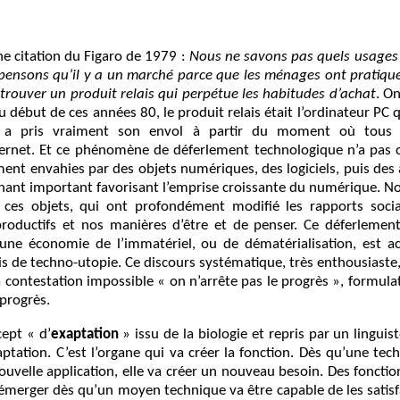
e citation du Figaro de 1979 :
Nous ne savons pas quels usages 
ensons qu’il y a un marché parce que les ménages ont pratique
ut trouver un produit relais qui perpétue les habitudes d’achat
. O
 début de ces années 80, le produit relais était l’ordinateur PC q
i a pris vraiment son envol à partir du moment où tous 
nternet. Et ce phénomène de déferlement technologique n’a pas c
ement envahies par des objets numériques, des logiciels, puis des a
ant important favorisant l’emprise croissante du numérique. N
s ces objets, qui ont profondément modifié les rapports sociau
oductifs et nos manières d’être et de penser. Ce déferlement
’une économie de l’immatériel, ou de dématérialisation, est 
ais de techno-utopie. Ce discours systématique, très enthousiaste,
 contestation impossible « on n’arrête pas le progrès », formula
 progrès.
ept « d’
exaptation
» issu de la biologie et repris par un linguis
daptation. C’est l’organe qui va créer la fonction. Dès qu’une t
elle application, elle va créer un nouveau besoin. Des fonction
t émerger dès qu’un moyen technique va être capable de les satis