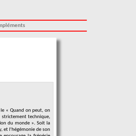
mpléments
r le « Quand on peut, on
e strictement technique,
tion du monde ». Soit la
y, et l'hégémonie de son
ue encourage la frénésie