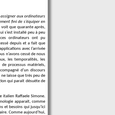
assigner aux ordinateurs
ment fini de s’équiper en
n voit que quarante après,
ui s’est installé peu à peu
ces ordinateurs ont pu
essé depuis et a fait que
pplications avec l’arrivée
ous n’avons cessé de nous
x, les temporalités, les
 de processus matériels,
accompagné d’un discours
 ne laisse que très peu de
tion qui parait désuète de
te italien Raffaele Simone.
echnologie apparait, comme
s et besoins qui jusqu’ici
faire. Comme aujourd’hui,