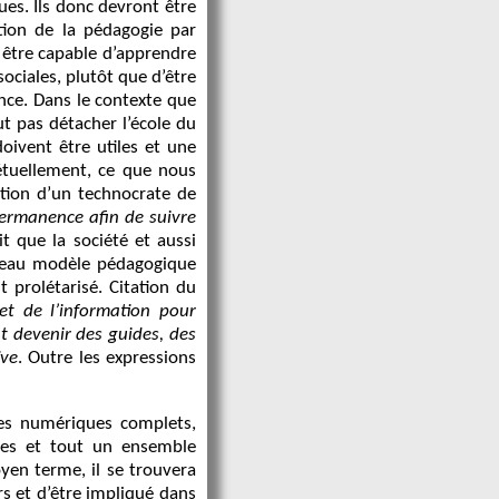
es. Ils donc devront être
tion de la pédagogie par
x être capable d’apprendre
sociales, plutôt que d’être
rance. Dans le contexte que
ut pas détacher l’école du
oivent être utiles et une
étuellement, ce que nous
ation d’un technocrate de
permanence afin de suivre
it que la société et aussi
uveau modèle pédagogique
t prolétarisé. Citation du
et de l’information pour
nt devenir des guides, des
ive
. Outre les expressions
ues numériques complets,
ices et tout un ensemble
oyen terme, il se trouvera
s et d’être impliqué dans