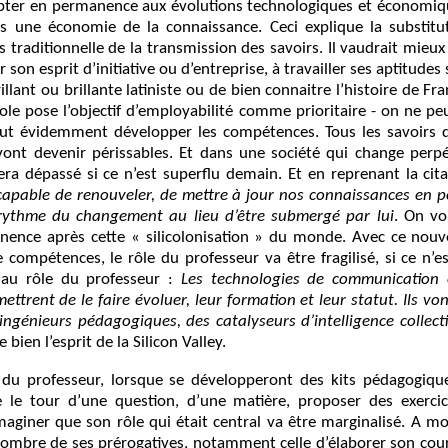
apter en permanence aux évolutions technologiques et économiqu
ans une économie de la connaissance. Ceci explique la substitu
 traditionnelle de la transmission des savoirs. Il vaudrait mieu
son esprit d’initiative ou d’entreprise, à travailler ses aptitudes 
illant ou brillante latiniste ou de bien connaitre l’histoire de F
’école pose l’objectif d’employabilité comme prioritaire - on ne pe
 faut évidemment développer les compétences. Tous les savoirs d
vont devenir périssables. Et dans une société qui change perp
ra dépassé si ce n’est superflu demain. Et en reprenant la cit
e capable de renouveler, de mettre à jour nos connaissances en 
rythme du changement au lieu d’être submergé par lui
. On vo
anence après cette « silicolonisation » du monde. Avec ce no
e compétences, le rôle du professeur va être fragilisé, si ce n’es
 au rôle du professeur :
Les technologies de communication 
ttrent de le faire évoluer, leur formation et leur statut. Ils vo
ingénieurs pédagogiques, des catalyseurs d’intelligence collect
bien l’esprit de la Silicon Valley.
e du professeur, lorsque se développeront des kits pédagogiq
ire le tour d’une question, d’une matière, proposer des exerc
maginer que son rôle qui était central va être marginalisé. A m
ombre de ses prérogatives, notamment celle d’élaborer son cour