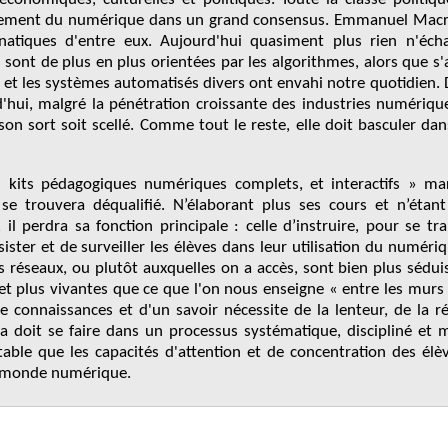
oiement du numérique dans un grand consensus. Emmanuel Macro
anatiques d'entre eux. Aujourd'hui quasiment plus rien n'éch
sont de plus en plus orientées par les algorithmes, alors que s
n et les systèmes automatisés divers ont envahi notre quotidien. D
d'hui, malgré la pénétration croissante des industries numériques
son sort soit scellé. Comme tout le reste, elle doit basculer da
kits pédagogiques numériques complets, et interactifs » marg
 se trouvera déqualifié. N’élaborant plus ses cours et n’étan
 il perdra sa fonction principale : celle d’instruire, pour se 
ister et de surveiller les élèves dans leur utilisation du numériq
s réseaux, ou plutôt auxquelles on a accès, sont bien plus séduis
 et plus vivantes que ce que l'on nous enseigne « entre les murs
 de connaissances et d'un savoir nécessite de la lenteur, de la 
la doit se faire dans un processus systématique, discipliné et
able que les capacités d'attention et de concentration des élè
e monde numérique.