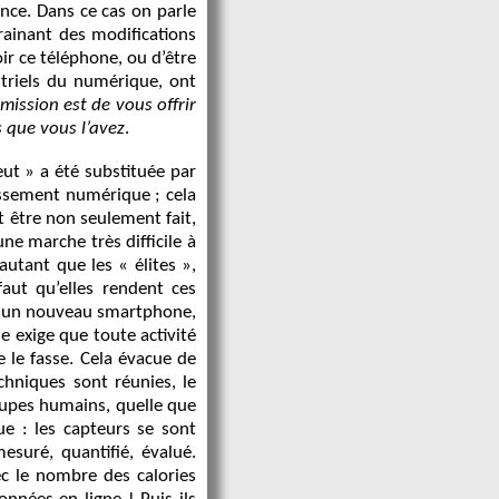
nce. Dans ce cas on parle
ainant des modifications
ir ce téléphone, ou d’être
striels du numérique, ont
mission est de vous offrir
 que vous l’avez
.
ut » a été substituée par
issement numérique ; cela
it être non seulement fait,
une marche très difficile à
 autant que les « élites »,
faut qu’elles rendent ces
e d’un nouveau smartphone,
 exige que toute activité
 le fasse. Cela évacue de
chniques sont réunies, le
oupes humains, quelle que
ue : les capteurs se sont
esuré, quantifié, évalué.
c le nombre des calories