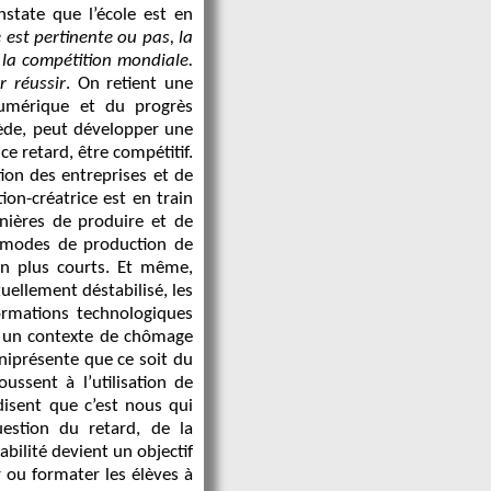
state que l’école est en
 est pertinente ou pas, la
 la compétition mondiale.
r réussir
. On retient une
umérique et du progrès
ède, peut développer une
 ce retard, être compétitif.
tion des entreprises et de
on-créatrice est en train
anières de produire et de
es modes de production de
en plus courts. Et même,
uellement déstabilisé, les
formations technologiques
ns un contexte de chômage
mniprésente que ce soit du
ussent à l’utilisation de
 disent que c’est nous qui
estion du retard, de la
abilité devient un objectif
er ou formater les élèves à