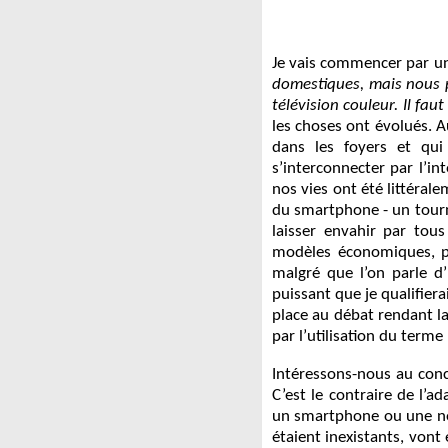
Je vais commencer par un
domestiques, mais nous p
télévision couleur. Il fa
les choses ont évolués. Au
dans les foyers et qu
s’interconnecter par l’i
nos vies ont été littéral
du smartphone - un tourn
laisser envahir par tou
modèles économiques, pr
malgré que l’on parle d
puissant que je qualifier
place au débat rendant la
par l’utilisation du terme
Intéressons-nous au conc
C’est le contraire de l’a
un smartphone ou une nouv
étaient inexistants, von