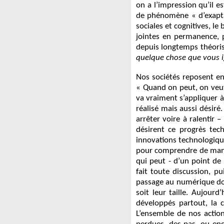
on a l’impression qu’il 
de phénomène « d’exapta
sociales et cognitives, l
jointes en permanence, p
depuis longtemps théoris
quelque chose que vous i
Nos sociétés reposent en
« Quand on peut, on veut
va vraiment s’appliquer à 
réalisé mais aussi désiré.
arrêter voire à ralentir –
désirent ce progrès tech
innovations technologique
pour comprendre de maniè
qui peut - d’un point de
fait toute discussion, p
passage au numérique doi
soit leur taille. Aujour
développés partout, la c
L’ensemble de nos actio