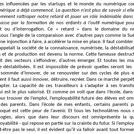
es influencées par les startups et le monde du numérique con
érique a déjà commencé. La question n’est plus de savoir si elle
omment rattraper notre retard et jouer un rôle indéniable dans
passe par la formation de nos enfants à l’outil numérique pou
t ou d’interrogation. Ce « retard » dans le domaine du n
 sous l’angle de la comparaison avec d’autres pays comme la Su
ne injonction à faire, à accélérer la mise en place. Il faut combler
pelait la société de la connaissance, numérisée, la déstabilisa
 et de production est devenu la norme. Cette fameuse destructi
it des secteurs s’effondrer, d’autres émerger. Et toutes les m
se déstabilisées. Il est impossible de prévoir quelles seront l
t sommée d’innover, de se renouveler sur des cycles de plus 
nt il faut aussi innover, détruire, recréer. Dans ce marché perpét
dapter. La capacité de ces travailleurs à s’adapter à ses trans
ui est le plus valorisé. Et comme on voit que dans l’école, da
 pour trouver de l’emploi, l’employabilité future des élèves est o
u des parents. Dans l’école de mes enfants, certains parents po
voqué est cette peur de l’avenir. Et tous les technolâtres nous
ogies, alors que dans leur discours est omniprésente la qu
oyabilité - qui repose en partie sur la crainte du futur. Si l’employ
ut-être pas le seul, il est évident qu’il va falloir avant tout form