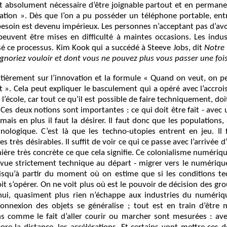
est absolument nécessaire d’être joignable partout et en permane
tion ». Dès que l’on a pu posséder un téléphone portable, entr
e besoin est devenu impérieux. Les personnes n’acceptant pas d’avo
euvent être mises en difficulté à maintes occasions. Les indu
é ce processus. Kim Kook qui a succédé à Steeve Jobs, dit
Notre 
gnoriez vouloir et dont vous ne pouvez plus vous passer une fois
tièrement sur l’innovation et la formule « Quand on veut, on pe
 ». Cela peut expliquer le basculement qui a opéré avec l’accro
l’école, car tout ce qu’il est possible de faire techniquement, do
 Ces deux notions sont importantes : ce qui doit être fait - avec 
 mais en plus il faut la désirer. Il faut donc que les populations,
nologique. C’est là que les techno-utopies entrent en jeu. Il 
s très désirables. Il suffit de voir ce qui ce passe avec l’arrivé
re très concrète ce que cela signifie. Ce colonialisme numérique
 vue strictement technique au départ - migrer vers le numérique
uisqu’à partir du moment où on estime que si les conditions te
t s’opérer. On ne voit plus où est le pouvoir de décision des gr
d’hui, quasiment plus rien n’échappe aux industries du numériq
onnexion des objets se généralise ; tout est en train d’être m
ns comme le fait d’aller courir ou marcher sont mesurées : ave