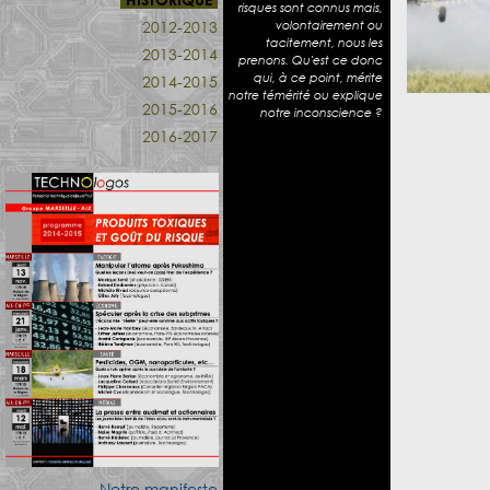
risques sont connus mais,
2012-2013
volontairement ou
tacitement, nous les
2013-2014
prenons. Qu'est ce donc
qui, à ce point, mérite
2014-2015
notre témérité ou explique
2015-2016
notre inconscience ?
2016-2017
Notre manifeste