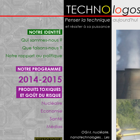
TECHN
O
l
o
go
Penser la technique
aujourd'hui
et résister à sa puissance
NOTRE IDENTITÉ
Qui sommes-nous ?
Que faisons-nous ?
Notre rapport au politique
NOTRE PROGRAMME
2014-2015
PRODUITS TOXIQUES
ET GOÛT DU RISQUE
Nucléaire
Economie
Santé
Médias
OGM, nucléaire,
nanotechnologies... Les
HISTORIQUE